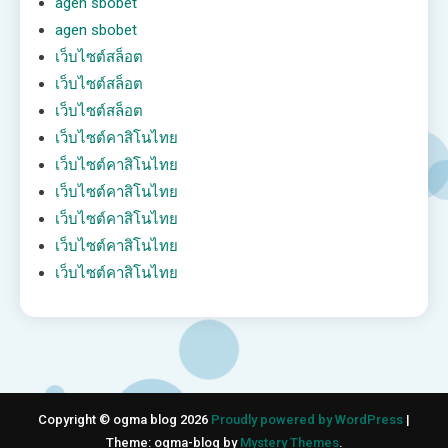
agen sbobet
agen sbobet
เว็บไซต์สล็อต
เว็บไซต์สล็อต
เว็บไซต์สล็อต
เว็บไซต์คาสิโนไทย
เว็บไซต์คาสิโนไทย
เว็บไซต์คาสิโนไทย
เว็บไซต์คาสิโนไทย
เว็บไซต์คาสิโนไทย
เว็บไซต์คาสิโนไทย
Copyright © ogma blog 2026
Proudly powered by WordPress
|
Theme: ogma-blog by
Mystery Themes
.