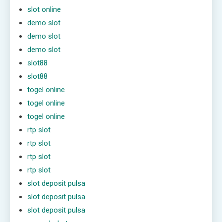
slot online
demo slot
demo slot
demo slot
slot88
slot88
togel online
togel online
togel online
rtp slot
rtp slot
rtp slot
rtp slot
slot deposit pulsa
slot deposit pulsa
slot deposit pulsa