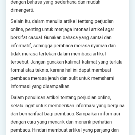
dengan bahasa yang sederhana dan mudah
dimengerti.
Selain itu, dalam menulis artikel tentang perjudian
online, penting untuk menjaga intonasi artikel agar
bersifat casual. Gunakan bahasa yang santai dan
informatif, sehingga pembaca merasa nyaman dan
tidak merasa tertekan dalam membaca artikel
tersebut. Jangan gunakan kalimat-kalimat yang terlalu
formal atau teknis, karena hal ini dapat membuat
pembaca merasa jenuh dan sulit untuk memahami
informasi yang disampaikan.
Dalam penulisan artikel tentang perjudian online,
selalu ingat untuk memberikan informasi yang berguna
dan bermanfaat bagi pembaca. Sampaikan informasi
dengan cara yang menarik dan menarik perhatian
pembaca. Hindari membuat artikel yang panjang dan