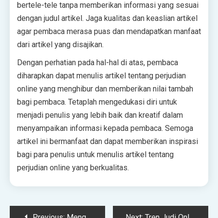
bertele-tele tanpa memberikan informasi yang sesuai
dengan judul artikel. Jaga kualitas dan keaslian artikel
agar pembaca merasa puas dan mendapatkan manfaat
dari artikel yang disajikan.
Dengan perhatian pada hal-hal di atas, pembaca
diharapkan dapat menulis artikel tentang perjudian
online yang menghibur dan memberikan nilai tambah
bagi pembaca. Tetaplah mengedukasi diri untuk
menjadi penulis yang lebih baik dan kreatif dalam
menyampaikan informasi kepada pembaca. Semoga
artikel ini bermanfaat dan dapat memberikan inspirasi
bagi para penulis untuk menulis artikel tentang
perjudian online yang berkualitas.
Post
Previous:
Menggali Kekayaan dari Judi Online di Indonesia
Next:
Tren Judi Online yang Berkembang Pesat di Indonesia