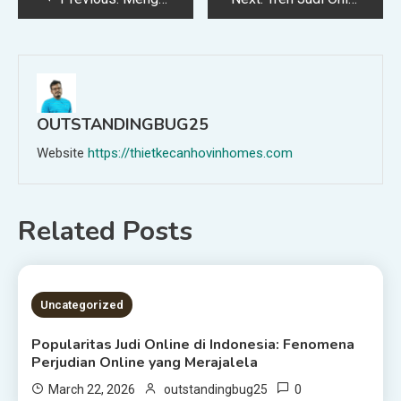
navigation
OUTSTANDINGBUG25
Website
https://thietkecanhovinhomes.com
Related Posts
2 MINS READ
Uncategorized
Popularitas Judi Online di Indonesia: Fenomena
Perjudian Online yang Merajalela
0
March 22, 2026
outstandingbug25