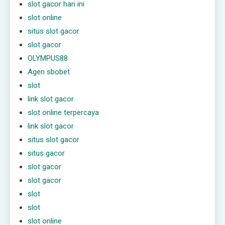
slot gacor hari ini
slot online
situs slot gacor
slot gacor
OLYMPUS88
Agen sbobet
slot
link slot gacor
slot online terpercaya
link slot gacor
situs slot gacor
situs gacor
slot gacor
slot gacor
slot
slot
slot online