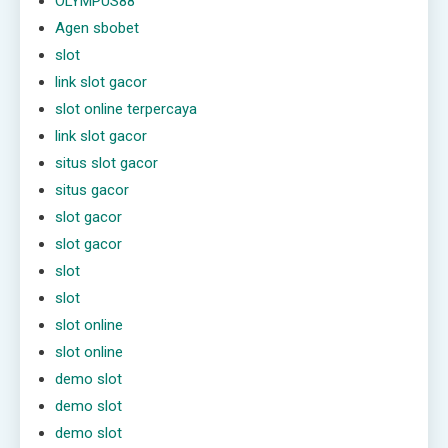
OLYMPUS88
Agen sbobet
slot
link slot gacor
slot online terpercaya
link slot gacor
situs slot gacor
situs gacor
slot gacor
slot gacor
slot
slot
slot online
slot online
demo slot
demo slot
demo slot