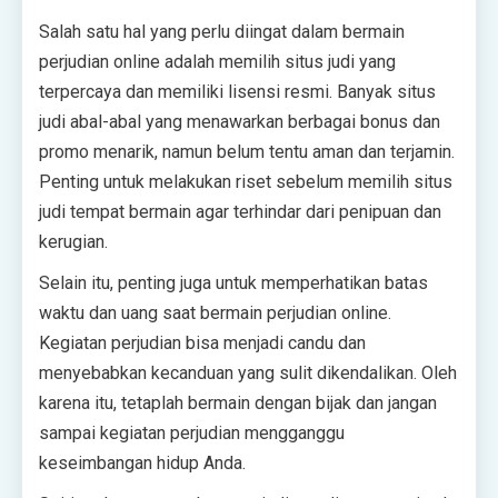
Salah satu hal yang perlu diingat dalam bermain
perjudian online adalah memilih situs judi yang
terpercaya dan memiliki lisensi resmi. Banyak situs
judi abal-abal yang menawarkan berbagai bonus dan
promo menarik, namun belum tentu aman dan terjamin.
Penting untuk melakukan riset sebelum memilih situs
judi tempat bermain agar terhindar dari penipuan dan
kerugian.
Selain itu, penting juga untuk memperhatikan batas
waktu dan uang saat bermain perjudian online.
Kegiatan perjudian bisa menjadi candu dan
menyebabkan kecanduan yang sulit dikendalikan. Oleh
karena itu, tetaplah bermain dengan bijak dan jangan
sampai kegiatan perjudian mengganggu
keseimbangan hidup Anda.