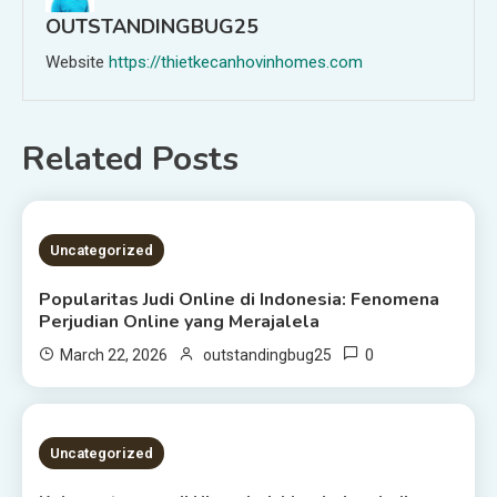
OUTSTANDINGBUG25
Website
https://thietkecanhovinhomes.com
Related Posts
2 MINS READ
Uncategorized
Popularitas Judi Online di Indonesia: Fenomena
Perjudian Online yang Merajalela
0
March 22, 2026
outstandingbug25
2 MINS READ
Uncategorized