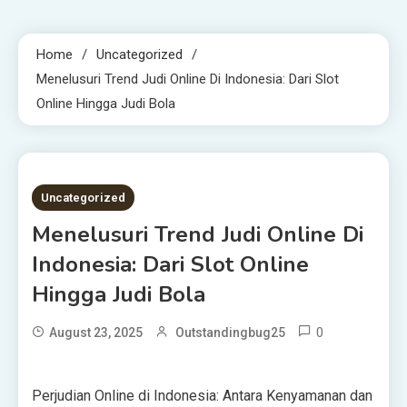
Home
Uncategorized
Menelusuri Trend Judi Online Di Indonesia: Dari Slot
Online Hingga Judi Bola
2 MINS READ
Uncategorized
Menelusuri Trend Judi Online Di
Indonesia: Dari Slot Online
Hingga Judi Bola
0
August 23, 2025
Outstandingbug25
Perjudian Online di Indonesia: Antara Kenyamanan dan