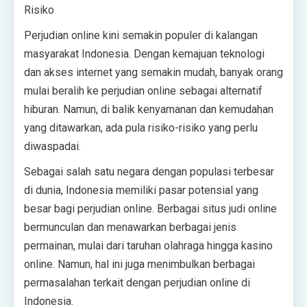
Risiko
Perjudian online kini semakin populer di kalangan
masyarakat Indonesia. Dengan kemajuan teknologi
dan akses internet yang semakin mudah, banyak orang
mulai beralih ke perjudian online sebagai alternatif
hiburan. Namun, di balik kenyamanan dan kemudahan
yang ditawarkan, ada pula risiko-risiko yang perlu
diwaspadai.
Sebagai salah satu negara dengan populasi terbesar
di dunia, Indonesia memiliki pasar potensial yang
besar bagi perjudian online. Berbagai situs judi online
bermunculan dan menawarkan berbagai jenis
permainan, mulai dari taruhan olahraga hingga kasino
online. Namun, hal ini juga menimbulkan berbagai
permasalahan terkait dengan perjudian online di
Indonesia.