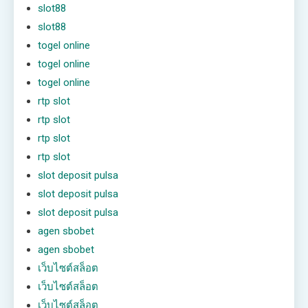
slot88
slot88
togel online
togel online
togel online
rtp slot
rtp slot
rtp slot
rtp slot
slot deposit pulsa
slot deposit pulsa
slot deposit pulsa
agen sbobet
agen sbobet
เว็บไซต์สล็อต
เว็บไซต์สล็อต
เว็บไซต์สล็อต